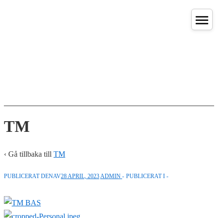
↓
Hoppa
till
huvudinnehåll
TM
‹ Gå tillbaka till
TM
PUBLICERAT DENAV
28 APRIL, 2023
ADMIN
PUBLICERAT I