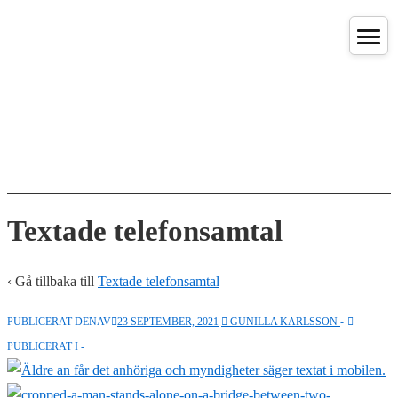
↓
Hoppa
till
huvudinnehåll
Textade telefonsamtal
‹ Gå tillbaka till
Textade telefonsamtal
PUBLICERAT DENAV
23 SEPTEMBER, 2021
GUNILLA KARLSSON
PUBLICERAT I