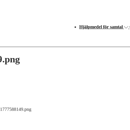
Huvudnavigering
Hjälpmedel för samtal
9.png
421777588149.png