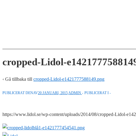
↓
Hoppa
till
huvudinnehåll
cropped-Lidol-e142177758814
‹ Gå tillbaka till
cropped-Lidol-e1421777588149.png
PUBLICERAT DENAV
20 JANUARI, 2015
ADMIN
PUBLICERAT I
https://www.lidol.se/wp-content/uploads/2014/08/cropped-Lidol-e1