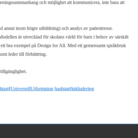
meningssammanhang och möjlighet att kommunicera, inte bara att
nd annat inom högre utbildning) och analys av patientresor.
Modellen är utvecklad för skolans värld för barn i behov av särskilt
n ett bra exempel på Design for All. Med ett gemensamt språkbruk
om leder till förbättring.
tillgänglighet.
htag#UniversellUtformning
hashtag#inkludering