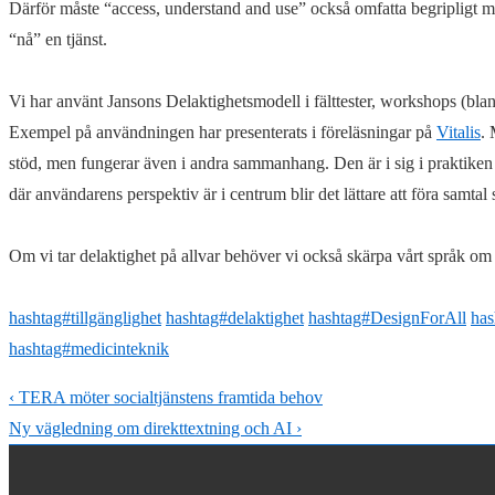
Därför måste “access, understand and use” också omfatta begripligt 
“nå” en tjänst.
Vi har använt Jansons Delaktighetsmodell i fälttester, workshops (bla
Exempel på användningen har presenterats i föreläsningar på
Vitalis
. 
stöd, men fungerar även i andra sammanhang. Den är i sig i praktike
där användarens perspektiv är i centrum blir det lättare att föra samtal s
Om vi tar delaktighet på allvar behöver vi också skärpa vårt språk om 
hashtag#tillgänglighet
hashtag#delaktighet
hashtag#DesignForAll
has
hashtag#medicinteknik
Inläggsnavigering
Föregående
‹ TERA möter socialtjänstens framtida behov
inlägg
Nästa
Ny vägledning om direkttextning och AI ›
är
inlägg
är