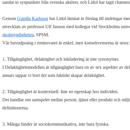
samlat in synpunkter från svenska aktörer, och Lidol har tagit chansen 
Genom
Gunilla Karlsson
har Lidol lämnat in förslag till ändringar m
utvecklats av professor Ulf Janson med kollegor vid Stockholms unive
skolmyndigheten
, SPSM.
Vår huvudpoäng i remissvaret är enkel, men konsekvenserna är stora:
1. Tillgänglighet, delaktighet och inkludering är inte synonymer.
I Delaktighetsmodellen är tillgänglighet bara en av sex aspekter av de
annars tappar vi bort det som faktiskt skapar delaktighet.
2. Tillgänglighet är kontextuell. Inte en egenskap hos individen.
Det handlar om samspelet mellan person, tjänst eller produkt och miljö
definitionerna.
3. Många hinder är sociokommunikativa, inte bara fysiska.