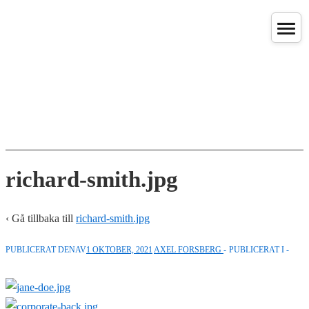
↓
Hoppa
till
huvudinnehåll
richard-smith.jpg
‹ Gå tillbaka till
richard-smith.jpg
PUBLICERAT DENAV
1 OKTOBER, 2021
AXEL FORSBERG
PUBLICERAT I