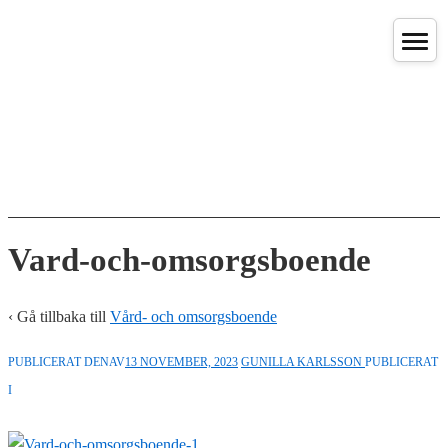
↓
Hoppa
till
huvudinnehåll
Vard-och-omsorgsboende
‹ Gå tillbaka till
Vård- och omsorgsboende
PUBLICERAT DENAV
13 NOVEMBER, 2023
GUNILLA KARLSSON
PUBLICERAT
I